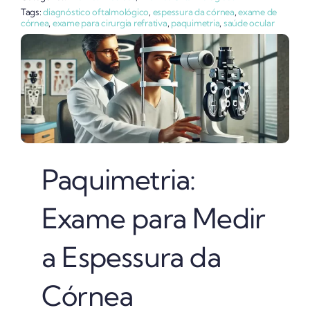
Tags:
diagnóstico oftalmológico
,
espessura da córnea
,
exame de
córnea
,
exame para cirurgia refrativa
,
paquimetria
,
saúde ocular
Paquimetria:
Exame para Medir
a Espessura da
Córnea