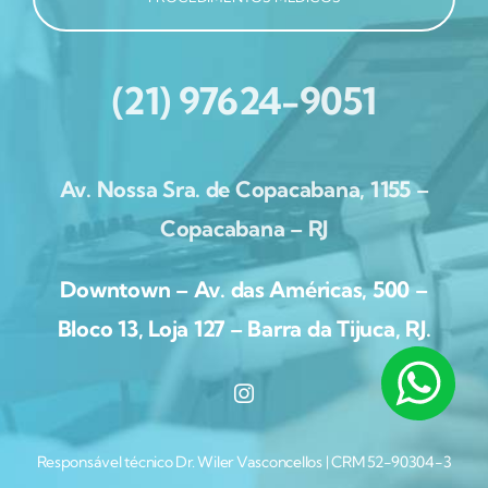
(21) 97624-9051
Av. Nossa Sra. de Copacabana, 1155 –
Copacabana – RJ
Downtown – Av. das Américas, 500 –
Bloco 13, Loja 127 – Barra da Tijuca, RJ.
Responsável técnico Dr. Wiler Vasconcellos | CRM 52-90304-3