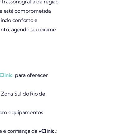
trassonografia da região
ipe está comprometida
indo conforto e
unto, agende seu exame
Clinic
, para oferecer
Zona Sul do Rio de
 com equipamentos
 e confiança da
+Clinic.
;