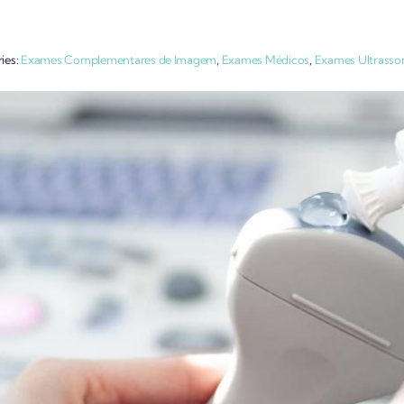
ies:
Exames Complementares de Imagem
,
Exames Médicos
,
Exames Ultrasso