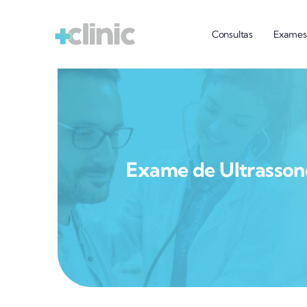
Ir
para
Consultas
Exames
o
conteúdo
Exame de Ultrasson