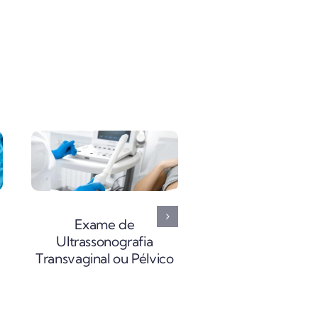
Exame de
Exame de
Ultrassonografia 
Ultrassonografia
Submandibul
Transvaginal ou Pélvico