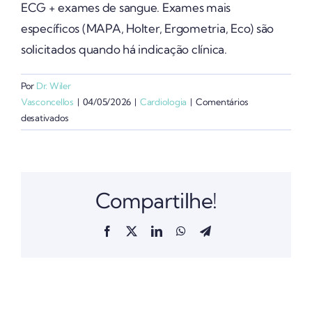
ECG + exames de sangue. Exames mais
específicos (MAPA, Holter, Ergometria, Eco) são
solicitados quando há indicação clínica.
Por
Dr. Wiler
Vasconcellos
|
04/05/2026
|
Cardiologia
|
Comentários
em
desativados
O
check-
up
cardiológico
Compartilhe!
inclui
todos
os
Facebook
X
LinkedIn
WhatsApp
Telegram
exames
de
uma
vez?