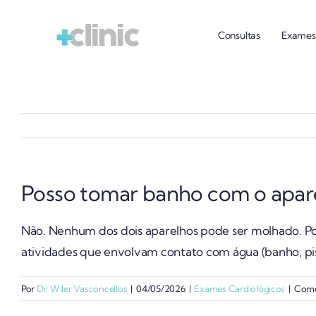
Ir
para
Consultas
Exames
o
conteúdo
Posso tomar banho com o apar
Não. Nenhum dos dois aparelhos pode ser molhado. Po
atividades que envolvam contato com água (banho, pisc
Por
Dr. Wiler Vasconcellos
|
04/05/2026
|
Exames Cardiológicos
|
Come