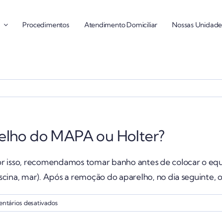
Procedimentos
Atendimento Domiciliar
Nossas Unidade
elho do MAPA ou Holter?
r isso, recomendamos tomar banho antes de colocar o equ
ina, mar). Após a remoção do aparelho, no dia seguinte, o
em
ntários desativados
Posso