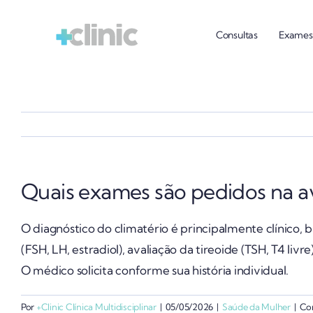
Ir
para
Consultas
Exames
o
conteúdo
Quais exames são pedidos na av
O diagnóstico do climatério é principalmente clínico
(FSH, LH, estradiol), avaliação da tireoide (TSH, T4 livr
O médico solicita conforme sua história individual.
Por
+Clinic Clínica Multidisciplinar
|
05/05/2026
|
Saúde da Mulher
|
Co