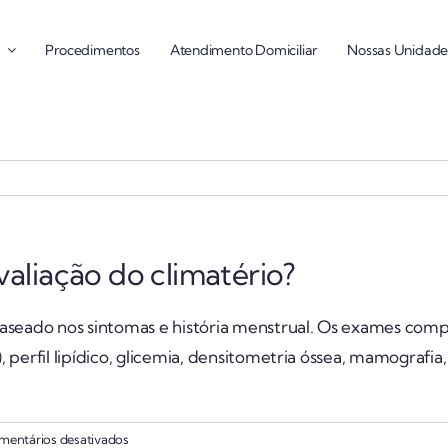
Procedimentos
Atendimento Domiciliar
Nossas Unidade
aliação do climatério?
, baseado nos sintomas e história menstrual. Os exames 
e), perfil lipídico, glicemia, densitometria óssea, mamografia
em
mentários desativados