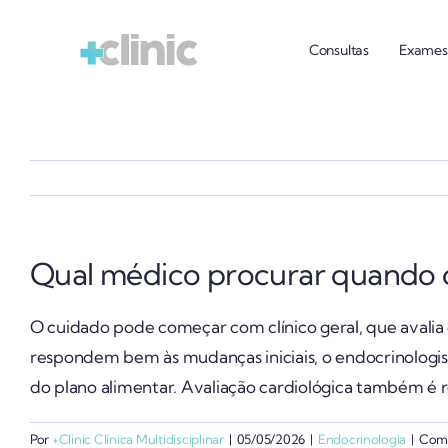
Ir
para
Consultas
Exames
o
conteúdo
Qual médico procurar quando 
O cuidado pode começar com clínico geral, que avalia 
respondem bem às mudanças iniciais, o endocrinolog
do plano alimentar. Avaliação cardiológica também é
Por
+Clinic Clínica Multidisciplinar
|
05/05/2026
|
Endocrinologia
|
Come