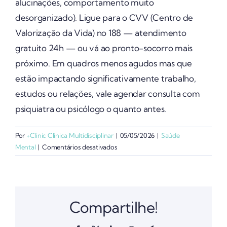
alucinações, comportamento muito
desorganizado). Ligue para o CVV (Centro de
Valorização da Vida) no 188 — atendimento
gratuito 24h — ou vá ao pronto-socorro mais
próximo. Em quadros menos agudos mas que
estão impactando significativamente trabalho,
estudos ou relações, vale agendar consulta com
psiquiatra ou psicólogo o quanto antes.
Por
+Clinic Clínica Multidisciplinar
|
05/05/2026
|
Saúde
em
Mental
|
Comentários desativados
Quando
devo
procurar
ajuda
Compartilhe!
com
urgência?