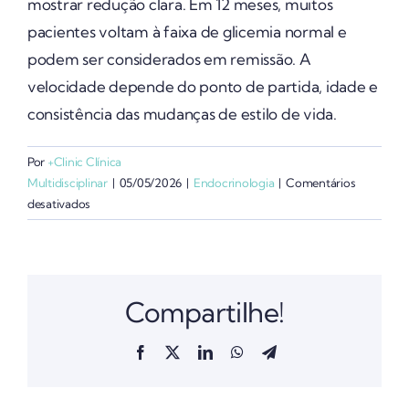
mostrar redução clara. Em 12 meses, muitos
pacientes voltam à faixa de glicemia normal e
podem ser considerados em remissão. A
velocidade depende do ponto de partida, idade e
consistência das mudanças de estilo de vida.
Por
+Clinic Clínica
Multidisciplinar
|
05/05/2026
|
Endocrinologia
|
Comentários
em
desativados
Quanto
tempo
leva
para
Compartilhe!
reverter
o
pré-
Facebook
X
LinkedIn
WhatsApp
Telegram
diabetes?