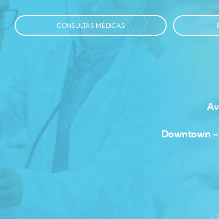
CONSULTAS MÉDICAS
Av
Downtown – Av
© 