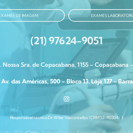
EXAMES DE IMAGEM
EXAMES LABORATORI
(21) 97624-9051
. Nossa Sra. de Copacabana, 1155 – Copacabana –
. das Américas, 500 – Bloco 13, Loja 127 – Barra 
Responsável técnico Dr. Wiler Vasconcellos | CRM 52-90304-3
2024 - 2026
+Clinic
• Todos os Direitos Reservados • Powered by
L