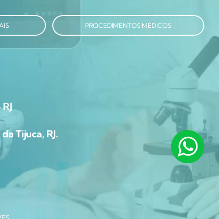
AIS
PROCEDIMENTOS MÉDICOS
 RJ
da Tijuca, RJ.
VES