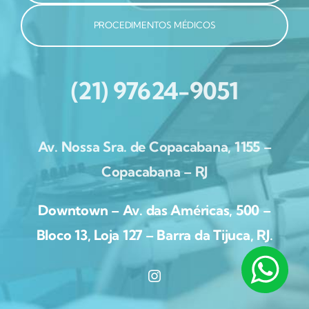
PROCEDIMENTOS MÉDICOS
(21) 97624-9051
Av. Nossa Sra. de Copacabana, 1155 –
Copacabana – RJ
Downtown – Av. das Américas, 500 –
Bloco 13, Loja 127 – Barra da Tijuca, RJ.