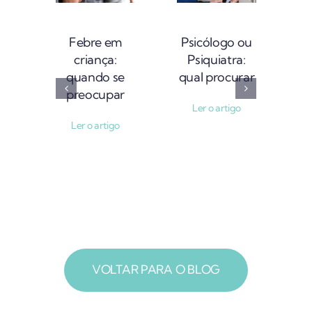
Pr
Febre em
Psicólogo ou
criança:
Psiquiatra:
quando se
qual procurar
preocupar
Ler o artigo
Ler o artigo
VOLTAR PARA O BLOG