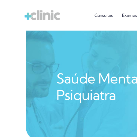
Ir
para
Consultas
Exames
o
conteúdo
Saúde Menta
Psiquiatra