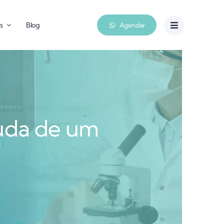
s
Blog
Agendar
uda de um