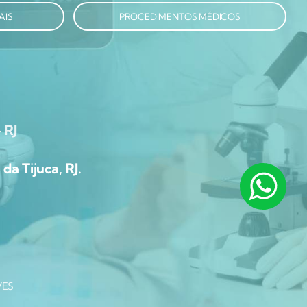
AIS
PROCEDIMENTOS MÉDICOS
 RJ
da Tijuca, RJ.
VES