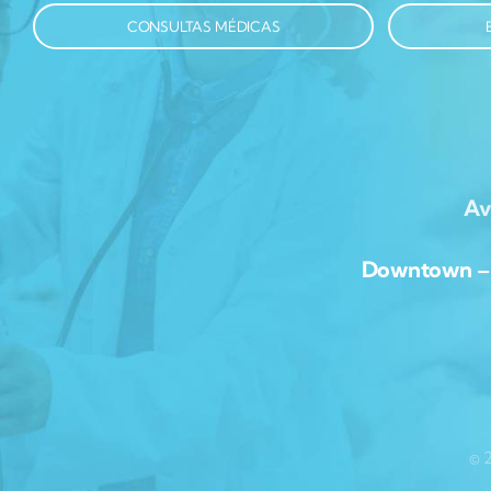
CONSULTAS MÉDICAS
Av
Downtown – Av
© 