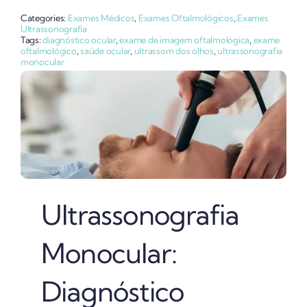
Categories:
Exames Médicos
,
Exames Oftalmológicos
,
Exames
Ultrassonografia
Tags:
diagnóstico ocular
,
exame de imagem oftalmológica
,
exame
oftalmológico
,
saúde ocular
,
ultrassom dos olhos
,
ultrassonografia
monocular
Ultrassonografia
Monocular:
Diagnóstico