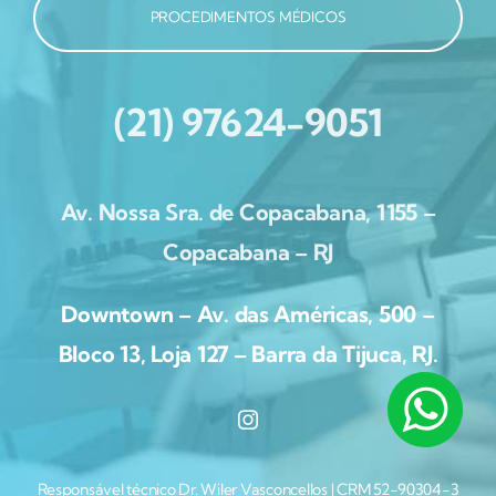
PROCEDIMENTOS MÉDICOS
(21) 97624-9051
Av. Nossa Sra. de Copacabana, 1155 –
Copacabana – RJ
Downtown – Av. das Américas, 500 –
Bloco 13, Loja 127 – Barra da Tijuca, RJ.
Responsável técnico Dr. Wiler Vasconcellos | CRM 52-90304-3