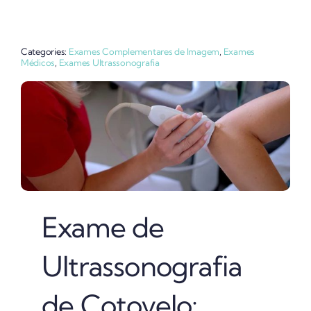
Categories:
Exames Complementares de Imagem
,
Exames
Médicos
,
Exames Ultrassonografia
Exame de
Ultrassonografia
de Cotovelo: